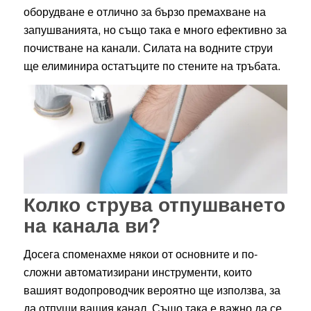
оборудване е отлично за бързо премахване на
запушванията, но също така е много ефективно за
почистване на канали. Силата на водните струи
ще елиминира остатъците по стените на тръбата.
Колко струва отпушването
на канала ви?
Досега споменахме някои от основните и по-
сложни автоматизирани инструменти, които
вашият водопроводчик вероятно ще използва, за
да отпуши вашия канал. Също така е важно да се