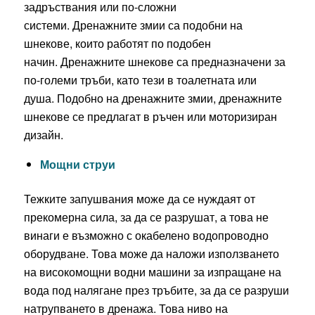
задръствания или по-сложни
системи. Дренажните змии са подобни на
шнекове, които работят по подобен
начин. Дренажните шнекове са предназначени за
по-големи тръби, като тези в тоалетната или
душа. Подобно на дренажните змии, дренажните
шнекове се предлагат в ръчен или моторизиран
дизайн.
Мощни струи
Тежките запушвания може да се нуждаят от
прекомерна сила, за да се разрушат, а това не
винаги е възможно с окабелено водопроводно
оборудване. Това може да наложи използването
на високомощни водни машини за изпращане на
вода под налягане през тръбите, за да се разруши
натрупването в дренажа. Това ниво на