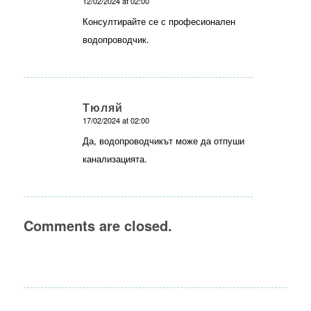
12/02/2024 at 02:00
says:
Консултирайте се с професионален
водопроводчик.
Тюляй
17/02/2024 at 02:00
says:
Да, водопроводчикът може да отпуши
канализацията.
Comments are closed.