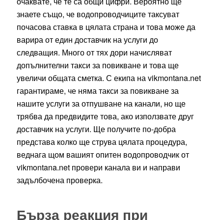
очаквате, че те са общи цифри. Вероятно ще
знаете също, че водопроводчиците таксуват
почасова ставка в цялата страна и това може да
варира от един доставчик на услуги до
следващия. Много от тях дори начисляват
допълнителни такси за повикване и това ще
увеличи общата сметка. С екипа на vikmontana.net
гарантираме, че няма такси за повикване за
нашите услуги за отпушване на канали, но ще
трябва да предвидите това, ако използвате друг
доставчик на услуги. Ще получите по-добра
представа колко ще струва цялата процедура,
веднага щом вашият опитен водопроводчик от
vikmontana.net провери канала ви и направи
задълбочена проверка.
Бърза реакция при