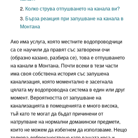
Колко струва отпушването на канала ви?
Бърза реакция при запушване на канала в
Монтана
Ако има услуга, която местните водопроводчици
са се научили да правят със затворени очи
(образно казано, разбира се), това е отпушването
на канали в Монтана. Почти всеки в тези части
има своя собствена история със запушена
канализация, която моментално е засегнала
цялата му водопроводна система в един или друг
момент. Вероятността от запушване на
канализацията в помещенията е много висока,
тъй като те могат да бъдат причинени от
натрупване на нормални домакински предмети,
които не можем да избегнем да използваме. Нещо
толкова доброкачествено като вашата коса и