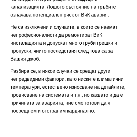
канализацията. Лошото състояние на тръбите
означава потенциален риск от ВиК авария.
Не са изключени и случаите, в които се наемат
непрофесионалисти да ремонтират ВиК
инсталацията и допускат много груби грешки и
пропуски, чиито последствия след това са за
Вашия джоб.
Разбира се, в някои случаи се срещат други
непредвидими фактори, като ниските климатични
температури, естествено износване на детайлите,
провисване на системата и т.н., но каквато и да е
причината за аварията, ние сме готови да я
посрещнем и отстраним кардинално.