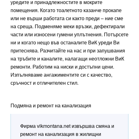
уредите и принадлежностите в мокрите
помещения. Когато тоалетното казанче прокапе
или не върши работата си както преди – ние сме
на среща. Подменяме меки връзки, дефектирали
части или износени гумени уплътнения. Потърсете
ни и когато нещо във останалите ВиК уреди Ви
притеснява. Разчитайте на нас и при запушвания
на тръбите и каналите, налагащи неотложни ВиК
ремонти. Работим на ниски и достъпни цени.
Изпълняваме ангажиментите си с качество,
сръчност и отличителен стил.
Подмяна и ремонт на канализация
Фирма vikmontana.net извършва смяна и
ремонт на канализация в жилищни